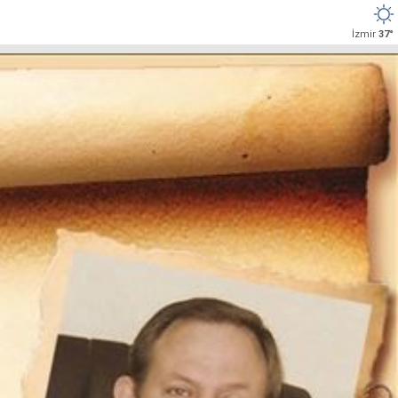
İzmir
37°