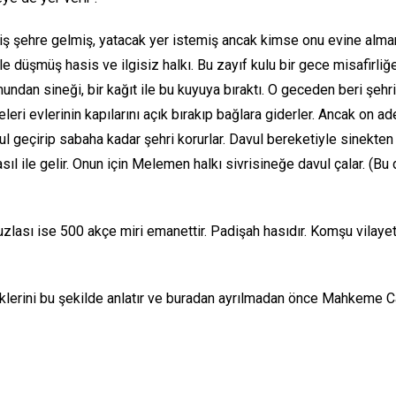
ş şehre gelmiş, yatacak yer istemiş ancak kimse onu evine alma
 düşmüş hasis ve ilgisiz halkı. Bu zayıf kulu bir gece misafirliğe
ndan sineği, bir kağıt ile bu kuyuya bıraktı. O geceden beri şehrim
eri evlerinin kapılarını açık bırakıp bağlara giderler. Ancak on adet
vul geçirip sabaha kadar şehri korurlar. Davul bereketiyle sinekten
sıl ile gelir. Onun için Melemen halkı sivrisineğe davul çalar. (B
ı ise 500 akçe miri emanettir. Padişah hasıdır. Komşu vilayetle
erini bu şekilde anlatır ve buradan ayrılmadan önce Mahkeme Cam