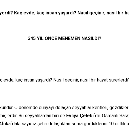
di? Kaç evde, kaç insan yaşardı? Nasıl geçinir, nasıl bir ha
345 YIL ÖNCE MENEMEN NASILDI?
 kaç insan yaşardı? Nasıl geçinir, nasıl bir hayat sürerlerdi? 
ür. O dönemde dünyayı dolaşan seyyahlar kentleri, gezdikleri, 
rmişlerdir. Bu seyyahlardan biri de
Evliya Çelebi´
dir. Osmanlı Sar
rika´daki sayısız şehri dolaştıktan sonra gördüklerini 10 ciltlik 