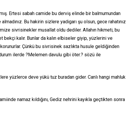
mış. Ertesi sabah camide bu derviş elinde bir balmumundan
 almadınız. Bu hakirin sizlere yadigarı şu olsun, gece rahatınız
ize sivrisinekler musallat oldu dediler. Allahın hikmeti, bu
 bekçi kalır. Bunlar da kalın elbiseler giyip, yüzlerini ve
 korunurlar. Çünkü bu sivrisinek sazlıkta husule geldiğinden
u durum ilerde ?Melemen davulu gibi öter.? sözü ile
re yüzlerce deve yükü tuz buradan gider. Canlı hangi mahluk
iinde namaz kıldığını, Gediz nehrini kayıkla geçtikten sonra