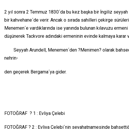
2 yıl sonra 2 Temmuz 1830´da bu kez başka bir İngiliz seyya
bir kahvehane´de verir. Ancak o sırada sahilleri çekirge sürüleri
Menemen´e vardıklarında ise yanında bulunan kılavuzu ermeni b
düşünerek Tackvore adındaki ermeninin evinde kalmaya karar ve
Seyyah Arundell, Menemen´den ?Menimen? olarak bahsederken,
nehrin-
den geçerek Bergama´ya gider.
FOTOĞRAF ? 1 : Evliya Çelebi
FOTOĞRAF ? 2 : Evliya Çelebi´nin seyahatnamesinde bahset