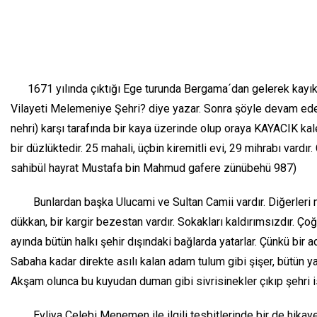
1671 yılında çıktığı Ege turunda Bergama´dan gelerek kayıkla
Vilayeti Melemeniye Şehri? diye yazar. Sonra şöyle devam eder. 
nehri) karşı tarafında bir kaya üzerinde olup oraya KAYACIK kal
bir düzlüktedir. 25 mahali, üçbin kiremitli evi, 29 mihrabı vard
sahibül hayrat Mustafa bin Mahmud gafere zünübehü 98
Bunlardan başka Ulucami ve Sultan Camii vardır. Diğerleri mesc
dükkan, bir kargir bezestan vardır. Sokakları kaldırımsızdır. Ço
ayında bütün halkı şehir dışındaki bağlarda yatarlar. Çünkü bir a
Sabaha kadar direkte asılı kalan adam tulum gibi şişer, bütün yap
Akşam olunca bu kuyudan duman gibi sivrisinekler çıkıp şehri ist
Evliya Çelebi Menemen ile ilgili tesbitlerinde bir de hikayey