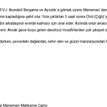
h F.V.J. Arundell Bergama ve Ayvalık´a gitmek üzere Menemen´d
nin kapladığına şahit olur. Yola çıktıktan 3 saat sonra Chili (Çiğli)
ir arkadaşının evinde kalması için ısrar eder. Aslında onun amac
rir. Ancak gece boyu gelen davetsiz misafirlerden çok şikayet e
 çevredeki dağlardan, nehir-den ve güzel manzarasından hoşnut
tiği Menemen Mahkeme Camii