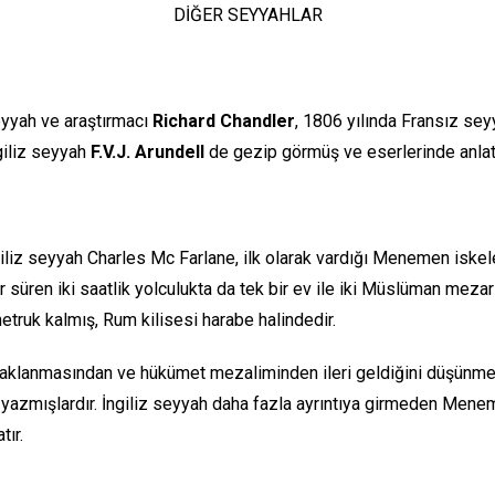
DİĞER SEYYAHLAR
yyah ve araştırmacı
Richard Chandler
, 1806 yılında Fransız se
giliz seyyah
F.V.J. Arundell
de gezip görmüş ve eserlerinde anlatm
iliz seyyah Charles Mc Farlane, ilk olarak vardığı Menemen iskel
süren iki saatlik yolculukta da tek bir ev ile iki Müslüman mezar
truk kalmış, Rum kilisesi harabe halindedir.
aklanmasından ve hükümet mezaliminden ileri geldiğini düşünm
k yazmışlardır. İngiliz seyyah daha fazla ayrıntıya girmeden Mene
tır.