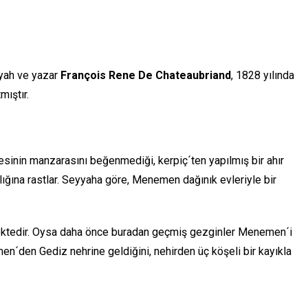
yyah ve yazar
François Rene De Chateaubriand
, 1828 yılında
ıştır.
esinin manzarasını beğenmediği, kerpiç´ten yapılmış bir ahır
lığına rastlar. Seyyaha göre, Menemen dağınık evleriyle bir
ektedir. Oysa daha önce buradan geçmiş gezginler Menemen´i
men´den Gediz nehrine geldiğini, nehirden üç köşeli bir kayıkla