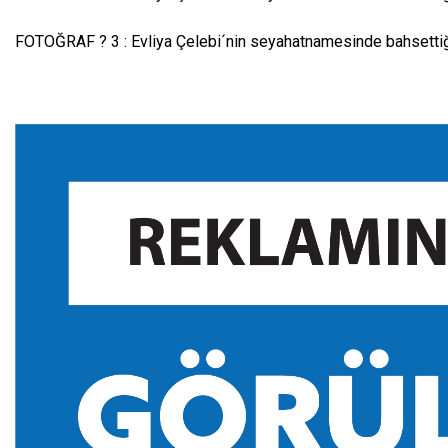
FOTOĞRAF ? 3 : Evliya Çelebi´nin seyahatnamesinde bahsettiğ