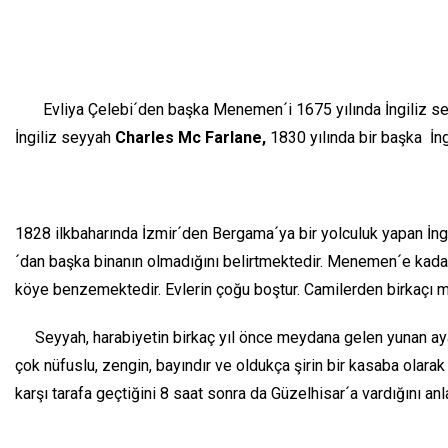
Evliya Çelebi´den başka Menemen´i 1675 yılında İngiliz se
İngiliz seyyah
Charles Mc Farlane,
1830 yılında bir başka İn
1828 ilkbaharında İzmir´den Bergama´ya bir yolculuk yapan İng
´dan başka binanın olmadığını belirtmektedir. Menemen´e kadar 
köye benzemektedir. Evlerin çoğu boştur. Camilerden birkaçı me
Seyyah, harabiyetin birkaç yıl önce meydana gelen yunan ay
çok nüfuslu, zengin, bayındır ve oldukça şirin bir kasaba olara
karşı tarafa geçtiğini 8 saat sonra da Güzelhisar´a vardığını anla