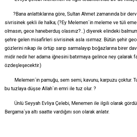
?Bana anlattıklarına göre, Sultan Ahmet zamanında bir dervi
sivrisinek şekli ile halka; (?Ey Melemen´in meleme ve tüli emele
olmasın, gece haneberduş olasınız?...) diyerek elindeki balmumu
şehre gelen misafirleri sivrisinek asla ısırmaz. Bütün şehir gecel
gözlerini nikap ile örtüp sarıp sarmalayıp boğazlarına birer da
midir nedir her adama iğnesini batırmaya gelince ney çalarak fa
özdeşleşecektir.)
Melemen´in pamuğu, sem semi, kavunu, karpuzu çoktur. Tuzlas
bu tuzlaya düşse Allah´ın emri ile tuz olur. ?
Ünlü Seyyah Evliya Çelebi, Menemen ile ilgili olarak gördükl
Bergama´ya altı saatte vardığını son olarak anlatır.