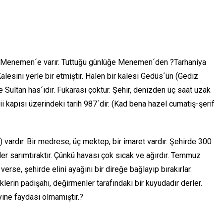
ra Menemen´e varır. Tuttuğu günlüğe Menemen´den ?Tarhaniya
lesini yerle bir etmiştir. Halen bir kalesi Gedüs´ün (Gediz
 Sultan has´ıdır. Fukarası çoktur. Şehir, denizden üç saat uzak
ii kapısı üzerindeki tarih 987´dir. (Kad bena hazel cumatiş-şerif
 vardır. Bir medrese, üç mektep, bir imaret vardır. Şehirde 300
kler sarımtıraktır. Çünkü havası çok sıcak ve ağırdır. Temmuz
erse, şehirde elini ayağını bir direğe bağlayıp bırakırlar.
klerin padişahı, değirmenler tarafındaki bir kuyudadır derler.
yine faydası olmamıştır.?