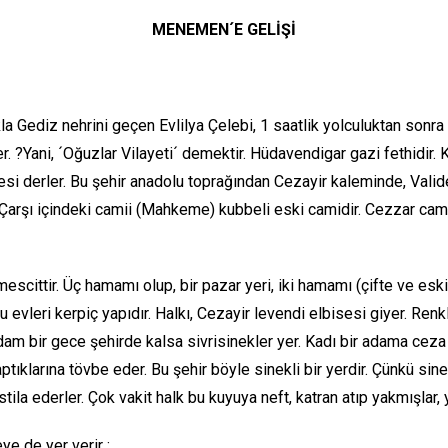
MENEMEN´E GELİŞİ
 Gediz nehrini geçen Evlilya Çelebi, 1 saatlik yolculuktan son
?Yani, ´Oğuzlar Vilayeti´ demektir. Hüdavendigar gazi fethidir. Ka
esi derler. Bu şehir anadolu toprağından Cezayir kaleminde, Valide
ır. Çarşı içindeki camii (Mahkeme) kubbeli eski camidir. Cezzar cam
7)
ittir. Üç hamamı olup, bir pazar yeri, iki hamamı (çifte ve eski)
ğu evleri kerpiç yapıdır. Halkı, Cezayir levendi elbisesi giyer. Ren
dam bir gece şehirde kalsa sivrisinekler yer. Kadı bir adama ceza v
tıklarına tövbe eder. Bu şehir böyle sinekli bir yerdir. Çünkü sine
ila ederler. Çok vakit halk bu kuyuya neft, katran atıp yakmışlar, 
e de yer verir :