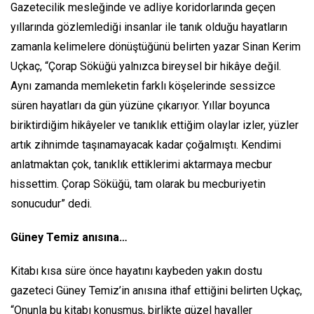
Gazetecilik mesleğinde ve adliye koridorlarında geçen
yıllarında gözlemlediği insanlar ile tanık olduğu hayatların
zamanla kelimelere dönüştüğünü belirten yazar Sinan Kerim
Uçkaç, “Çorap Söküğü yalnızca bireysel bir hikâye değil.
Aynı zamanda memleketin farklı köşelerinde sessizce
süren hayatları da gün yüzüne çıkarıyor. Yıllar boyunca
biriktirdiğim hikâyeler ve tanıklık ettiğim olaylar izler, yüzler
artık zihnimde taşınamayacak kadar çoğalmıştı. Kendimi
anlatmaktan çok, tanıklık ettiklerimi aktarmaya mecbur
hissettim. Çorap Söküğü, tam olarak bu mecburiyetin
sonucudur” dedi.
Güney Temiz anısına…
Kitabı kısa süre önce hayatını kaybeden yakın dostu
gazeteci Güney Temiz’in anısına ithaf ettiğini belirten Uçkaç,
“Onunla bu kitabı konuşmuş, birlikte güzel hayaller