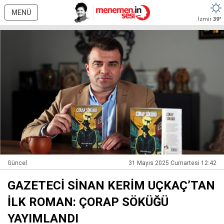
MENÜ
İzmir
39°
Güncel
31 Mayıs 2025 Cumartesi 12:42
GAZETECİ SİNAN KERİM UÇKAÇ’TAN
İLK ROMAN: ÇORAP SÖKÜĞÜ
YAYIMLANDI