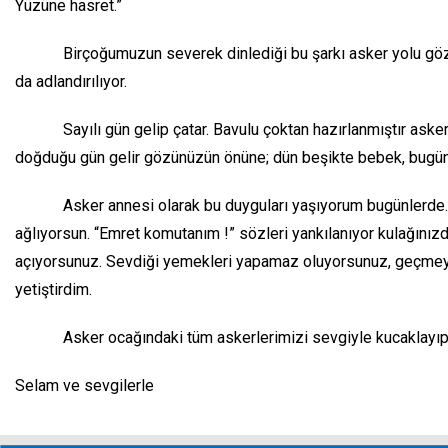
Yüzüne hasret.”
Birçoğumuzun severek dinlediği bu şarkı asker yolu gözleyenler 
da adlandırılıyor.
Sayılı gün gelip çatar. Bavulu çoktan hazırlanmıştır askerin. 
doğduğu gün gelir gözünüzün önüne; dün beşikte bebek, bugün
Asker annesi olarak bu duyguları yaşıyorum bugünlerde. İçim 
ağlıyorsun. “Emret komutanım !” sözleri yankılanıyor kulağınız
açıyorsunuz. Sevdiği yemekleri yapamaz oluyorsunuz, geçmeyec
yetiştirdim.
Asker ocağındaki tüm askerlerimizi sevgiyle kucaklayıp sela
Selam ve sevgilerle