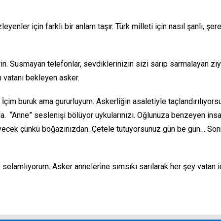
için farklı bir anlam taşır. Türk milleti için nasıl şanlı, şeref
Susmayan telefonlar, sevdiklerinizin sizi sarıp sarmalayan ziyaret
 vatanı bekleyen asker.
buruk ama gururluyum. Askerliğin asaletiyle taçlandırılıyorsun 
da. “Anne” seslenişi bölüyor uykularınızı. Oğlunuza benzeyen insa
ek çünkü boğazınızdan. Çetele tutuyorsunuz gün be gün… Sonra d
mlıyorum. Asker annelerine sımsıkı sarılarak her şey vatan iç